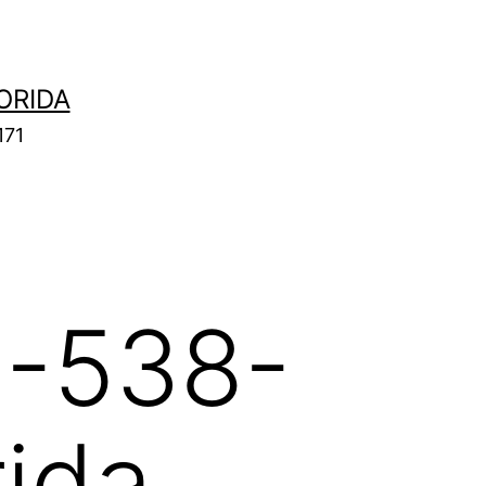
ORIDA
171
7-538-
rida