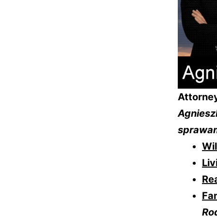
Attorney
Agniesz
sprawam
Wil
Liv
Rea
Fa
Ro