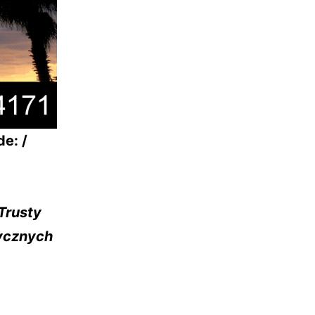
e: /
Trusty
ycznych