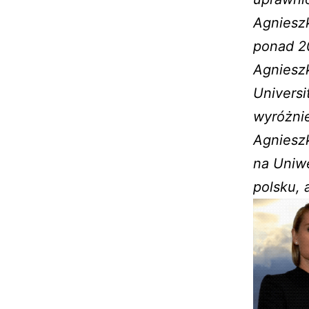
Agniesz
ponad 20
Agniesz
Universi
wyróżnie
Agniesz
na Uniwe
polsku, 