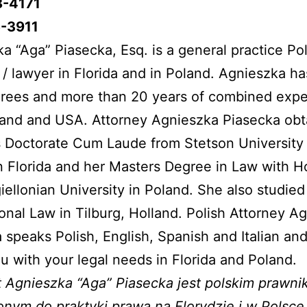
8-4171
-3911
a “Aga” Piasecka, Esq. is a general practice Pol
 / lawyer in Florida and in Poland. Agnieszka h
rees and more than 20 years of combined expe
land and USA. Attorney Agnieszka Piasecka obt
s Doctorate Cum Laude from Stetson University
n Florida and her Masters Degree in Law with H
iellonian University in Poland. She also studied
ional Law in Tilburg, Holland. Polish Attorney A
 speaks Polish, English, Spanish and Italian an
ou with your legal needs in Florida and Poland.
 Agnieszka “Aga” Piasecka jest polskim prawn
nym do praktyki prawa na Florydzie i w Polsce