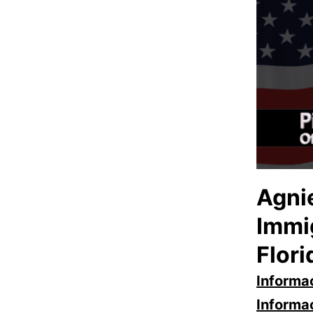
Agni
Immi
Flori
Informa
Informa