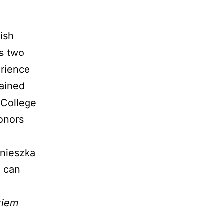
ish
as two
rience
ained
 College
onors
gnieszka
d can
ikiem
.