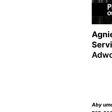
Agni
Servi
Adwok
Aby umó