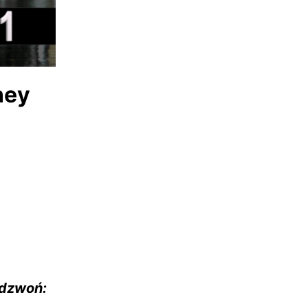
ney
adzwoń: