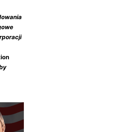
dowania
gowe
rporacji
tion
Aby