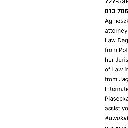
727-53
813-786
Agnieszk
attorney
Law Deg
from Po
her Juri
of Law i
from Jag
Internat
Piasecka
assist y
Adwokat
uprawnio