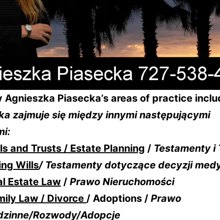
 Agnieszka Piasecka’s areas of practice includ
ka zajmuje się między innymi następującymi
i:
ls and Trusts / Estate Planning
/
Testamenty i 
ing Wills
/ Testamenty dotyczące decyzji med
l Estate Law
/
Prawo Nieruchomości
mily Law / Divorce
/ Adoptions /
Prawo
dzinne/Rozwody/Adopcje