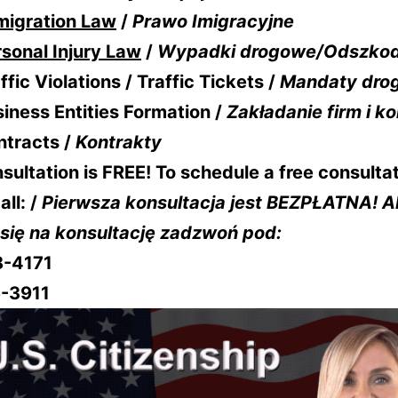
migration Law
/
Prawo Imigracyjne
sonal Injury Law
/
Wypadki drogowe/Odszko
ffic Violations / Traffic Tickets /
Mandaty dro
iness Entities Formation /
Zakładanie firm i ko
ntracts /
Kontrakty
nsultation is FREE! To schedule a free consulta
all: /
Pierwsza konsultacja jest BEZPŁATNA! 
się na konsultację zadzwoń pod:
8-4171
-3911