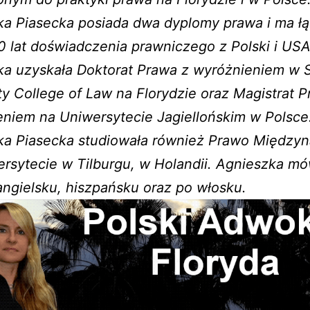
ka Piasecka posiada dwa dyplomy prawa i ma łą
 lat doświadczenia prawniczego z Polski i USA
ka uzyskała Doktorat Prawa z wyróżnieniem w 
ty College of Law na Florydzie oraz Magistrat 
niem na Uniwersytecie Jagiellońskim w Polsce
ka Piasecka studiowała również Prawo Między
rsytecie w Tilburgu, w Holandii. Agnieszka mó
angielsku, hiszpańsku oraz po włosku.