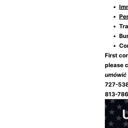
Im
Per
Tra
Bus
Co
First co
please c
umówić 
727-53
813-786