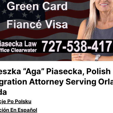
eszka “Aga” Piasecka, Polish
gration Attorney
Serving Orl
da
cje Po Polsku
ción En Español