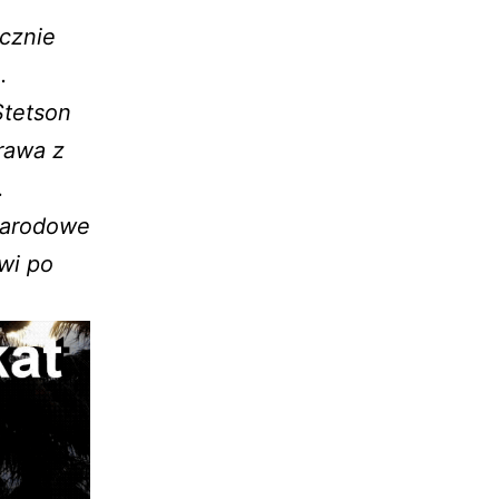
cznie
.
Stetson
Prawa z
.
narodowe
wi po